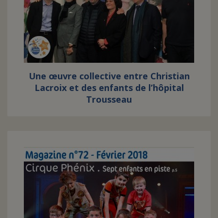
FAIRE UN DON
ASSURANCE VIE/LEGS
Une œuvre collective entre Christian
ESPACE PRESSE
Lacroix et des enfants de l’hôpital
Trousseau
JE DEVIENS
DEVENIR
BÉNÉVOLE
UN PETIT PRINCE