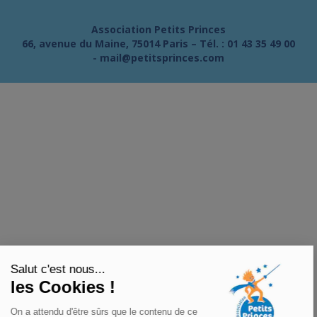
Association Petits Princes
66, avenue du Maine, 75014 Paris – Tél. :
01 43 35 49 00
-
mail@petitsprinces.com
Salut c'est nous...
les Cookies !
On a attendu d'être sûrs que le contenu de ce