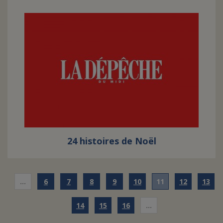
24 histoires de Noël
…
6
7
8
9
10
11
12
13
14
15
16
…