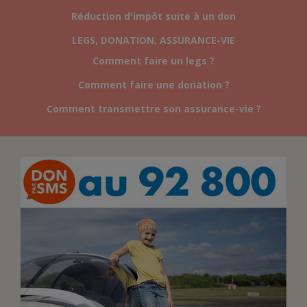
Réduction d'impôt suite à un don
FAIRE UN DON
LEGS, DONATION, ASSURANCE-VIE
Comment faire un legs ?
ASSURANCE VIE/LEGS
Comment faire une donation ?
Comment transmettre son assurance-vie ?
ESPACE PRESSE
JE DEVIENS
DEVENIR
BÉNÉVOLE
UN PETIT PRINCE