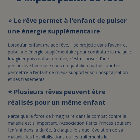
FAIRE UN DON
⭐ Le rêve permet à l’enfant de puiser
une énergie supplémentaire
ASSURANCE VIE/LEGS
Lorsqu’un enfant malade rêve, il se projette dans l’avenir et
puise une énergie supplémentaire pour combattre la maladie.
ESPACE PRESSE
Imaginer puis réaliser un rêve, c’est disposer d’une
perspective heureuse dans un quotidien parfois lourd et
permettre à l’enfant de mieux supporter son hospitalisation
JE DEVIENS
DEVENIR
et ses traitements.
BÉNÉVOLE
UN PETIT PRINCE
⭐ Plusieurs rêves peuvent être
réalisés pour un même enfant
Parce que la force de l’imaginaire dans le combat contre la
maladie est si important, l’Association Petits Princes soutient
l’enfant dans la durée, à chaque fois que l’évolution de sa
maladie, les hospitalisations ou les traitements le