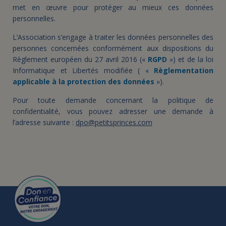
met en œuvre pour protéger au mieux ces données
personnelles.
FAIRE UN DON
L’Association s’engage à traiter les données personnelles des
personnes concernées conformément aux dispositions du
ASSURANCE VIE/LEGS
Règlement européen du 27 avril 2016 («
RGPD
») et de la loi
Informatique et Libertés modifiée ( «
Règlementation
applicable à la protection des données
»).
ESPACE PRESSE
Pour toute demande concernant la politique de
confidentialité, vous pouvez adresser une demande à
JE DEVIENS
DEVENIR
l’adresse suivante :
dpo@petitsprinces.com
BÉNÉVOLE
UN PETIT PRINCE