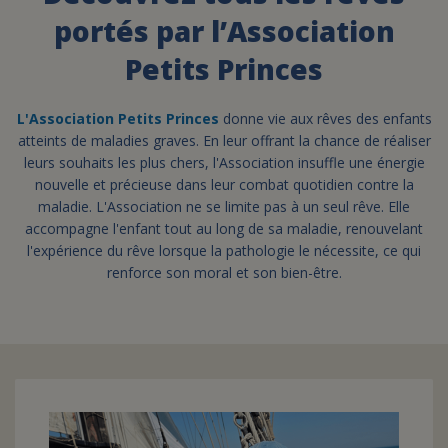
portés par l’Association
FAIRE UN DON
Petits Princes
ASSURANCE VIE/LEGS
L'Association Petits Princes
donne vie aux rêves des enfants
atteints de maladies graves. En leur offrant la chance de réaliser
leurs souhaits les plus chers, l'Association insuffle une énergie
ESPACE PRESSE
nouvelle et précieuse dans leur combat quotidien contre la
maladie. L'Association ne se limite pas à un seul rêve. Elle
accompagne l'enfant tout au long de sa maladie, renouvelant
JE DEVIENS
DEVENIR
l'expérience du rêve lorsque la pathologie le nécessite, ce qui
BÉNÉVOLE
UN PETIT PRINCE
renforce son moral et son bien-être.