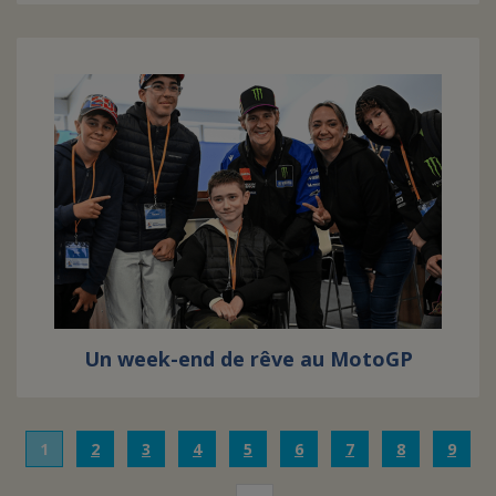
Un week-end de rêve au MotoGP
1
2
3
4
5
6
7
8
9