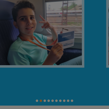
FAIRE UN DON
ASSURANCE VIE/LEGS
ESPACE PRESSE
JE DEVIENS
DEVENIR
BÉNÉVOLE
UN PETIT PRINCE