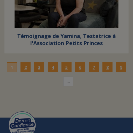
Témoignage de Yamina, Testatrice à
l'Association Petits Princes
1
2
3
4
5
6
7
8
9
…