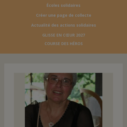
Écoles solidaires
FAIRE UN DON
Créer une page de collecte
Actualité des actions solidaires
ASSURANCE VIE/LEGS
GLISSE EN CŒUR 2027
COURSE DES HÉROS
ESPACE PRESSE
JE DEVIENS
DEVENIR
BÉNÉVOLE
UN PETIT PRINCE