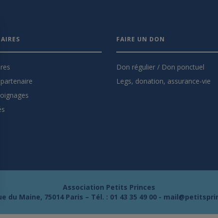
AIRES
FAIRE UN DON
ires
Don régulier / Don ponctuel
partenaire
Legs, donation, assurance-vie
oignages
és
Association Petits Princes
e du Maine, 75014 Paris – Tél. :
01 43 35 49 00
-
mail@petitspri
s Options
ètres de confidentialité, en garantissant la conformité avec le