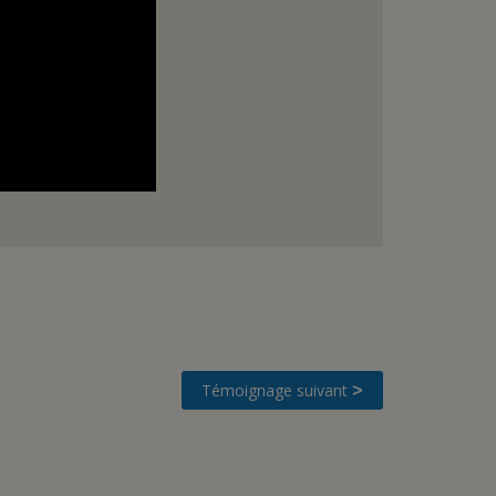
Témoignage suivant
>