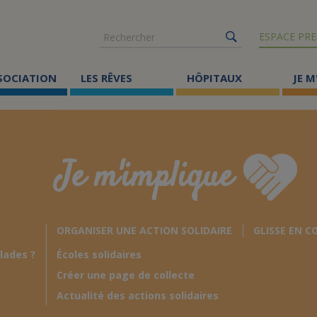
Rechercher
ESPACE PRE
SSOCIATION
LES RÊVES
HÔPITAUX
JE M
Co
ma
Je m'implique
Où
Le
ORGANISER UNE ACTION SOLIDAIRE
GLISSE EN C
Éc
lades ?
Écoles solidaires
Cr
Créer une page de collecte
Ac
Actualité des actions solidaires