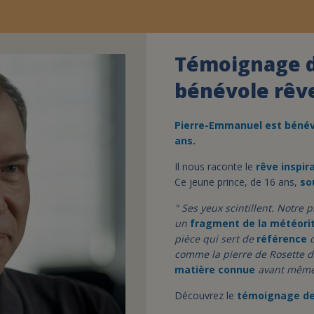
Témoignage d
bénévole rêv
Pierre-Emmanuel est béné
ans.
Il nous raconte le
rêve inspir
Ce jeune prince, de 16 ans,
so
" Ses yeux scintillent. Notre 
un
fragment de la météorit
pièce qui sert de
référence
d
comme la pierre de Rosette de 
matière connue
avant même 
Découvrez le
témoignage de