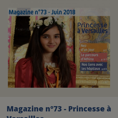
FAIRE UN DON
ASSURANCE VIE/LEGS
ESPACE PRESSE
JE DEVIENS
DEVENIR
BÉNÉVOLE
UN PETIT PRINCE
Magazine n°73 - Princesse à