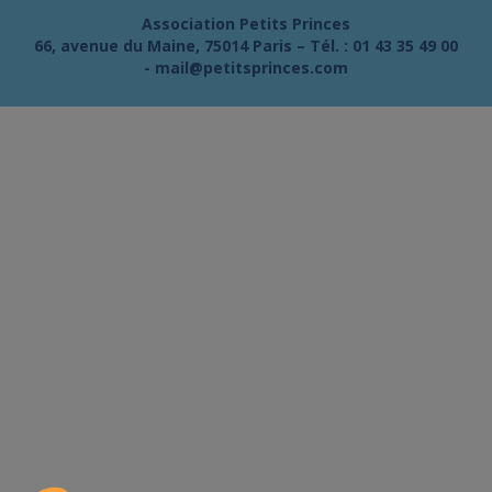
Association Petits Princes
66, avenue du Maine, 75014 Paris – Tél. :
01 43 35 49 00
-
mail@petitsprinces.com