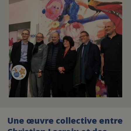
FAIRE UN DON
ASSURANCE VIE/LEGS
ESPACE PRESSE
JE DEVIENS
DEVENIR
BÉNÉVOLE
UN PETIT PRINCE
Une œuvre collective entre