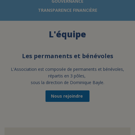
GOUVERNANCE
TRANSPARENCE FINANCIÈRE
FAIRE UN DON
L'équipe
ASSURANCE VIE/LEGS
ESPACE PRESSE
Les permanents et bénévoles
L'Association est composée de permanents et bénévoles,
JE DEVIENS
DEVENIR
répartis en 3 pôles,
BÉNÉVOLE
UN PETIT PRINCE
sous la direction de Dominique Bayle.
Nous rejoindre