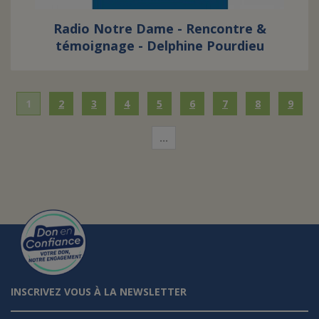
Radio Notre Dame - Rencontre &
témoignage - Delphine Pourdieu
1
2
3
4
5
6
7
8
9
…
INSCRIVEZ VOUS À LA NEWSLETTER