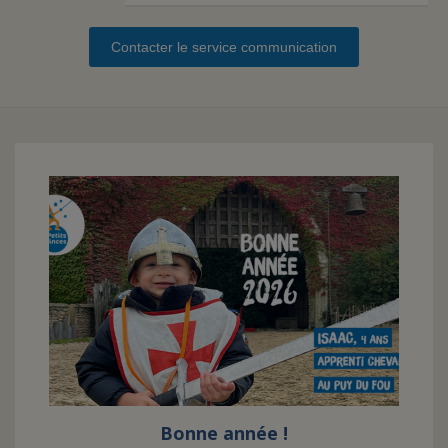
Contacter le service communication
FAIRE UN DON
ASSURANCE VIE/LEGS
ESPACE PRESSE
JE DEVIENS
DEVENIR
BÉNÉVOLE
UN PETIT PRINCE
Bonne année !