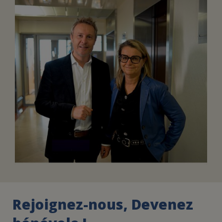
FAIRE UN DON
ASSURANCE VIE/LEGS
ESPACE PRESSE
JE DEVIENS
DEVENIR
BÉNÉVOLE
UN PETIT PRINCE
Rejoignez-nous, Devenez