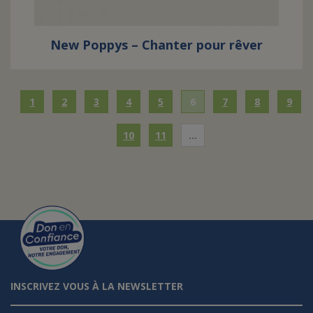
New Poppys – Chanter pour rêver
1
2
3
4
5
6
7
8
9
10
11
…
INSCRIVEZ VOUS À LA NEWSLETTER