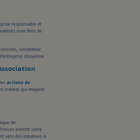
prise responsable et
orateurs sont fiers de
oncrets, sensibiliser
d’entreprise citoyenne.
’Association
les
actions de
des médias qui relayent
pique de
Princes enrichit votre
 vers des initiatives à