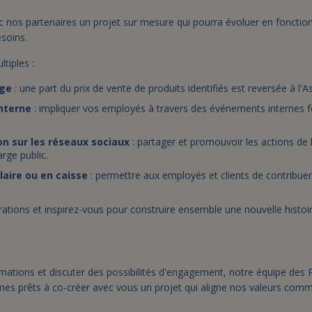
 nos partenaires un projet sur mesure qui pourra évoluer en fonction
esoins.
ltiples :
age
: une part du prix de vente de produits identifiés est reversée à l'A
interne
: impliquer vos employés à travers des événements internes f
 sur les réseaux sociaux
: partager et promouvoir les actions de 
arge public.
laire ou en caisse
: permettre aux employés et clients de contribue
ations et inspirez-vous pour construire ensemble une nouvelle histoir
ations et discuter des possibilités d'engagement, notre équipe des P
es prêts à co-créer avec vous un projet qui aligne nos valeurs com