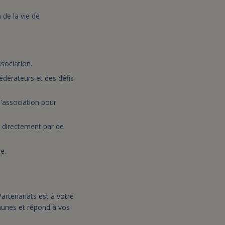
 de la vie de
ssociation.
édérateurs et des défis
l'association pour
r directement par de
e.
artenariats est à votre
munes et répond à vos