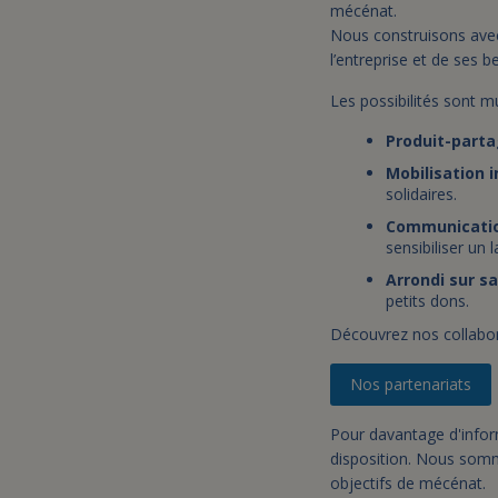
mécénat.
Nous construisons avec
l’entreprise et de ses b
Les possibilités sont mu
Produit-part
Mobilisation 
solidaires.
Communication
sensibiliser un l
Arrondi sur sa
petits dons.
Découvrez nos collabor
Nos partenariats
Pour davantage d'inform
disposition. Nous somm
objectifs de mécénat.