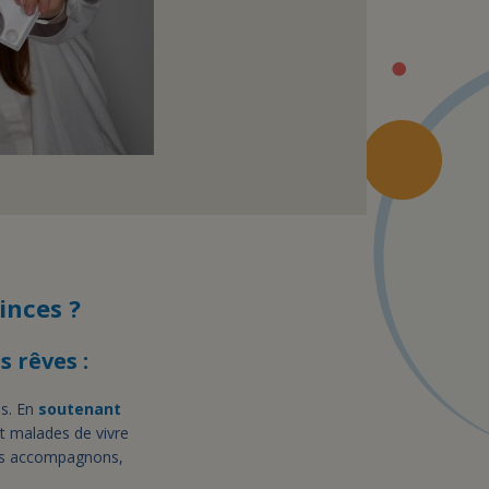
inces ?
 rêves :
es. En
soutenant
t malades de vivre
ous accompagnons,