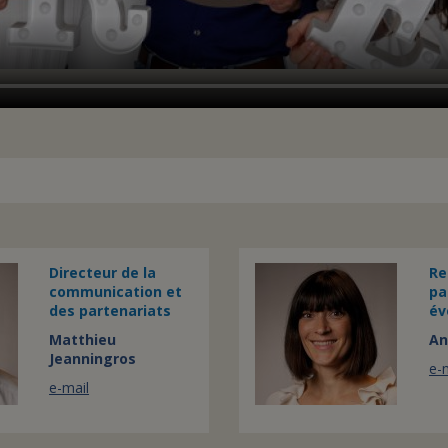
Directeur de la
Re
communication et
pa
des partenariats
év
Matthieu
An
Jeanningros
e-
e-mail