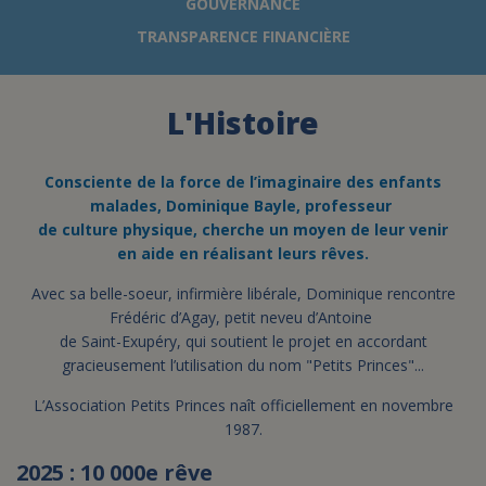
GOUVERNANCE
TRANSPARENCE FINANCIÈRE
FAIRE UN DON
L'Histoire
ASSURANCE VIE/LEGS
ESPACE PRESSE
Consciente de la force de l’imaginaire des enfants
malades, Dominique Bayle, professeur
de culture physique, cherche un moyen de leur venir
en aide en réalisant leurs rêves.
JE DEVIENS
DEVENIR
BÉNÉVOLE
UN PETIT PRINCE
Avec sa belle-soeur, infirmière libérale, Dominique rencontre
Frédéric d’Agay, petit neveu d’Antoine
de Saint-Exupéry, qui soutient le projet en accordant
gracieusement l’utilisation du nom "Petits Princes"...
L’Association Petits Princes naît officiellement en novembre
1987.
2025 : 10 000e rêve