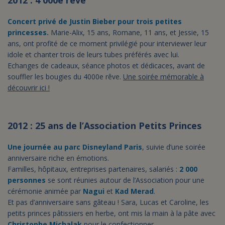
2012 : 4 000e rêve
Concert privé de Justin Bieber pour trois petites
princesses.
Marie-Alix, 15 ans, Romane, 11 ans, et Jessie, 15
ans, ont profité de ce moment privilégié pour interviewer leur
idole et chanter trois de leurs tubes préférés avec lui.
Echanges de cadeaux, séance photos et dédicaces, avant de
souffler les bougies du 4000e rêve.
Une soirée mémorable à
découvrir ici !
2012 : 25 ans de l’Association Petits Princes
Une journée au parc Disneyland Paris
, suivie d’une soirée
anniversaire riche en émotions.
Familles, hôpitaux, entreprises partenaires, salariés :
2 000
personnes
se sont réunies autour de l’Association pour une
cérémonie animée par
Nagui
et
Kad Merad
.
Et pas d’anniversaire sans gâteau ! Sara, Lucas et Caroline, les
petits princes pâtissiers en herbe, ont mis la main à la pâte avec
Christophe Michalak
pour le confectionner.