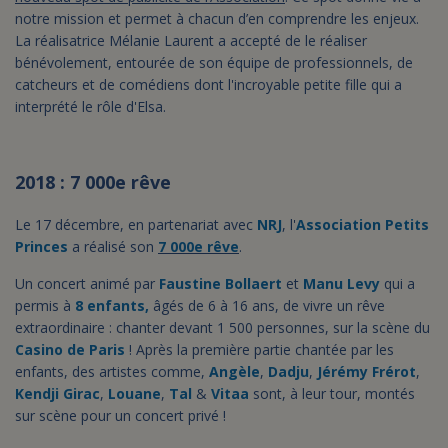
notre mission et permet à chacun d’en comprendre les enjeux.
La réalisatrice Mélanie Laurent a accepté de le réaliser
bénévolement, entourée de son équipe de professionnels, de
catcheurs et de comédiens dont l'incroyable petite fille qui a
interprété le rôle d'Elsa.
2018 : 7 000e rêve
Le 17 décembre, en partenariat avec
NRJ
, l'
Association Petits
Princes
a réalisé son
7 000e rêve
.
Un concert animé par
Faustine Bollaert
et
Manu Levy
qui a
permis à
8 enfants,
âgés de 6 à 16 ans, de vivre un rêve
extraordinaire : chanter devant 1 500 personnes, sur la scène du
Casino de Paris
! Après la première partie chantée par les
enfants, des artistes comme,
Angèle
,
Dadju
,
Jérémy Frérot
,
Kendji Girac
,
Louane
,
Tal
&
Vitaa
sont, à leur tour, montés
sur scène pour un concert privé !