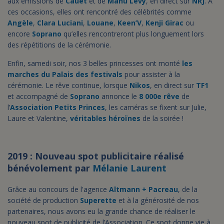
aux émissions de
Cauet
et de
Manu Levy
, en direct sur
NRJ
. A
ces occasions, elles ont rencontré des célébrités comme
Angèle
,
Clara Luciani
,
Louane
,
Keen’V
,
Kenji Girac
ou
encore
Soprano
qu’elles rencontreront plus longuement lors
des répétitions de la cérémonie.
Enfin, samedi soir, nos 3 belles princesses ont monté
les
marches du Palais des festivals
pour assister à la
cérémonie. Le rêve continue, lorsque
Nikos
, en direct sur
TF1
et accompagné de
Soprano
annonce le
8 000e rêve
de
l’
Association Petits Princes
, les caméras se fixent sur Julie,
Laure et Valentine,
véritables héroïnes
de la soirée !
2019 : Nouveau spot publicitaire réalisé
bénévolement par
Mélanie Laurent
Grâce au concours de l'agence
Altmann + Pacreau
, de la
société de production
Superette
et à la générosité de nos
partenaires, nous avons eu la grande chance de réaliser le
nouveau spot de publicité de l’Association
. Ce spot donne vie à