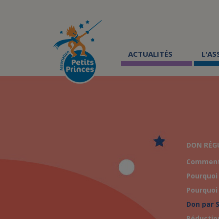
Aller
au
contenu
principal
ACTUALITÉS
L'A
DON RÉG
Comment 
Pourquoi 
Pourquoi 
Don par 
Réduction