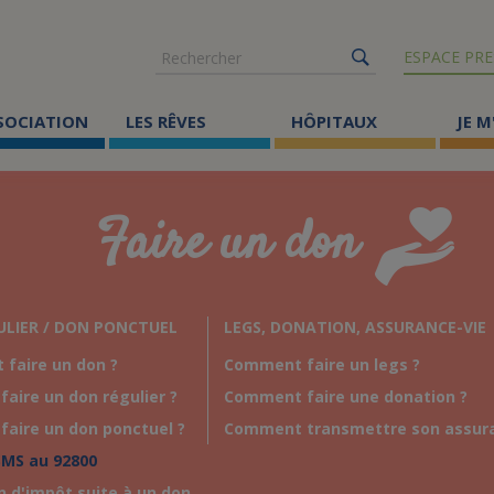
Rechercher
ESPACE PRE
SSOCIATION
LES RÊVES
HÔPITAUX
JE M
Co
Faire un don
ma
Où
Le
ULIER / DON PONCTUEL
LEGS, DONATION, ASSURANCE-VIE
faire un don ?
Comment faire un legs ?
Éc
faire un don régulier ?
Comment faire une donation ?
Cr
faire un don ponctuel ?
Comment transmettre son assura
Ac
SMS au 92800
 d'impôt suite à un don