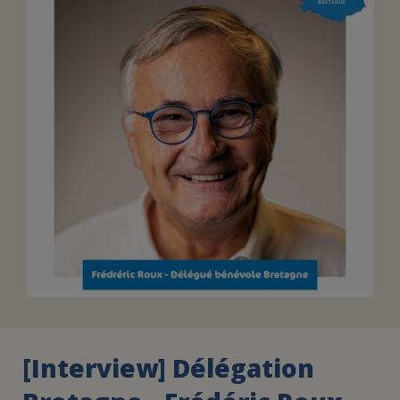
FAIRE UN DON
ASSURANCE VIE/LEGS
ESPACE PRESSE
JE DEVIENS
DEVENIR
BÉNÉVOLE
UN PETIT PRINCE
[Interview] Délégation