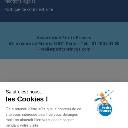
Mentions légales
Politique de confidentialité
Association Petits Princes
66, avenue du Maine, 75014 Paris – Tél. :
01 43 35 49 00
-
mail@petitsprinces.com
Salut c'est nous...
les Cookies !
On a attendu d'être sûrs que le contenu de ce
site vous intéresse avant de vous déranger,
mais on aimerait bien vous accompagner
pendant votre visite...