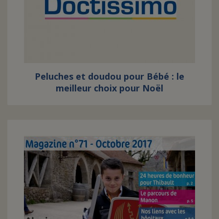
FAIRE UN DON
ASSURANCE VIE/LEGS
Peluches et doudou pour Bébé : le
ESPACE PRESSE
meilleur choix pour Noël
JE DEVIENS
DEVENIR
BÉNÉVOLE
UN PETIT PRINCE