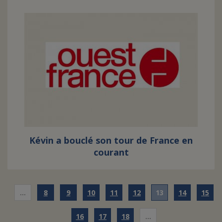
Kévin a bouclé son tour de France en
courant
…
8
9
10
11
12
13
14
15
16
17
18
…