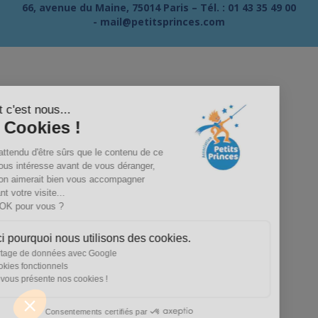
66, avenue du Maine, 75014 Paris – Tél. :
01 43 35 49 00
-
mail@petitsprinces.com
Salut c'est nous...
les Cookies !
On a attendu d'être sûrs que le contenu de ce
site vous intéresse avant de vous déranger,
mais on aimerait bien vous accompagner
pendant votre visite...
C'est OK pour vous ?
Voici pourquoi nous utilisons des cookies.
Partage de données avec Google
Cookies fonctionnels
On vous présente nos cookies !
Consentements certifiés par