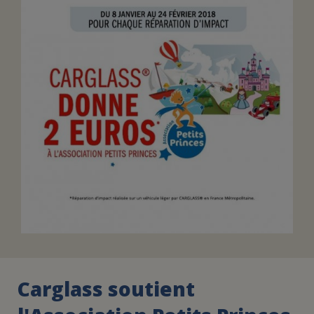
FAIRE UN DON
ASSURANCE VIE/LEGS
ESPACE PRESSE
JE DEVIENS
DEVENIR
BÉNÉVOLE
UN PETIT PRINCE
Carglass soutient