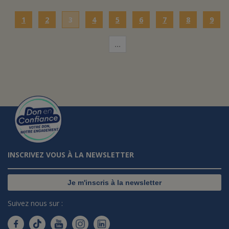
1
2
3
4
5
6
7
8
9
…
INSCRIVEZ VOUS À LA NEWSLETTER
Je m'inscris à la newsletter
Suivez nous sur :