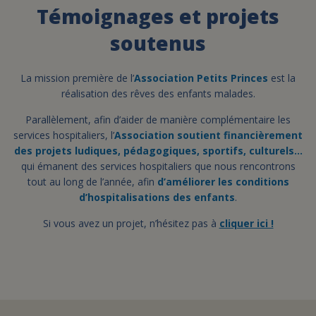
Témoignages et projets
FAIRE UN DON
soutenus
ASSURANCE VIE/LEGS
La mission première de l’
Association Petits Princes
est la
réalisation des rêves des enfants malades.
ESPACE PRESSE
Parallèlement, afin d’aider de manière complémentaire les
services hospitaliers, l’
Association soutient financièrement
des projets ludiques, pédagogiques, sportifs, culturels…
qui émanent des services hospitaliers que nous rencontrons
JE DEVIENS
DEVENIR
tout au long de l’année, afin
BÉNÉVOLE
d’améliorer les conditions
UN PETIT PRINCE
d’hospitalisations des enfants
.
Si vous avez un projet, n’hésitez pas à
cliquer ici !