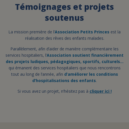
Témoignages et projets
FAIRE UN DON
soutenus
ASSURANCE VIE/LEGS
La mission première de l’
Association Petits Princes
est la
réalisation des rêves des enfants malades.
ESPACE PRESSE
Parallèlement, afin d’aider de manière complémentaire les
services hospitaliers, l’
Association soutient financièrement
des projets ludiques, pédagogiques, sportifs, culturels…
qui émanent des services hospitaliers que nous rencontrons
JE DEVIENS
DEVENIR
tout au long de l’année, afin
BÉNÉVOLE
d’améliorer les conditions
UN PETIT PRINCE
d’hospitalisations des enfants
.
Si vous avez un projet, n’hésitez pas à
cliquer ici !