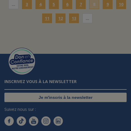
…
3
4
5
6
7
8
9
10
11
12
13
…
INSCRIVEZ VOUS À LA NEWSLETTER
Je m'inscris à la newsletter
Suivez nous sur :