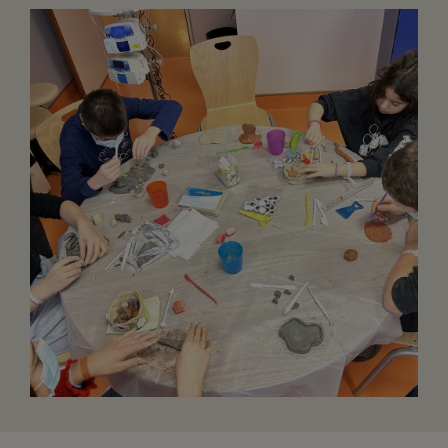
FAIRE UN DON
ASSURANCE VIE/LEGS
ESPACE PRESSE
JE DEVIENS
DEVENIR
BÉNÉVOLE
UN PETIT PRINCE