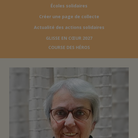
Écoles solidaires
FAIRE UN DON
Créer une page de collecte
Actualité des actions solidaires
ASSURANCE VIE/LEGS
GLISSE EN CŒUR 2027
COURSE DES HÉROS
ESPACE PRESSE
JE DEVIENS
DEVENIR
BÉNÉVOLE
UN PETIT PRINCE