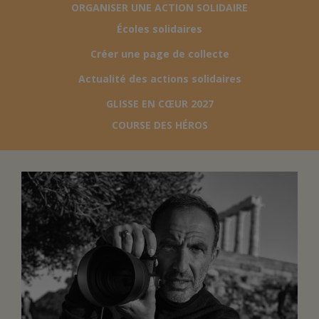
ORGANISER UNE ACTION SOLIDAIRE
Écoles solidaires
FAIRE UN DON
Créer une page de collecte
ASSURANCE VIE/LEGS
Actualité des actions solidaires
GLISSE EN CŒUR 2027
ESPACE PRESSE
COURSE DES HÉROS
JE DEVIENS
DEVENIR
BÉNÉVOLE
UN PETIT PRINCE