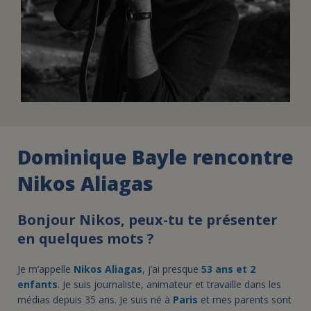
Dominique Bayle rencontre
Nikos Aliagas
Bonjour Nikos, peux-tu te présenter
en quelques mots ?
Je m’appelle
Nikos Aliagas
, j’ai presque
53 ans et 2
enfants
. Je suis journaliste, animateur et travaille dans les
médias depuis 35 ans. Je suis né à
Paris
et mes parents sont