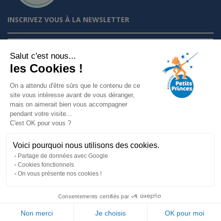
INSCRIVEZ VOUS À LA NEWSLETTER
Je m'inscris à la newsletter
Salut c'est nous...
Suivez nous sur :
les Cookies !
On a attendu d'être sûrs que le contenu de ce
site vous intéresse avant de vous déranger,
mais on aimerait bien vous accompagner
Mentions légales
pendant votre visite...
Politique de confidentialité
C'est OK pour vous ?
Charte éthique
Voici pourquoi nous utilisons des cookies.
Partage de données avec Google
Cookies fonctionnels
On vous présente nos cookies !
Association Petits Princes
66, avenue du Maine, 75014 Paris – Tél. :
01 43 35 49 00
Consentements certifiés par
-
mail@petitsprinces.com
Non merci
Je choisis
OK pour moi