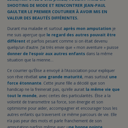
SHOOTING DE MODE ET RENCONTRER JEAN-PAUL
GAULTIER LE PREMIER COUTURIER À AVOIR MIS EN
VALEUR DES BEAUTÉS DIFFÉRENTES.
Durant ma maladie et surtout
après mon amputation
je
me suis aperçue que
le regard des autres pouvait être
différent
et parfois pesant comme si on était devenu
quelqu’un d’autre. J’ai très envie que « mon aventure » puisse
donner de l’espoir aux autres enfants
dans la même
situation que la mienne…
Ce courrier qu’Élise a envoyé à l’Association pour expliquer
son rêve révélait
une grande maturité
, mais surtout
une
force étonnante
. Cette jeune fille a décidé que son
handicap ne la freinerait pas, qu’elle aurait
la même vie que
tout le monde
, avec certes des particularités. Élise a la
volonté de transmettre sa force, son énergie et son
optimisme pour aider, accompagner et encourager tous les
autres enfants qui traversent ce même parcours de vie. Elle
n’a pas peur des mots et parle franchement de son
amputation parfois même avec u
ne bonne pointe