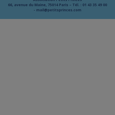
66, avenue du Maine, 75014 Paris – Tél. :
01 43 35 49 00
-
mail@petitsprinces.com