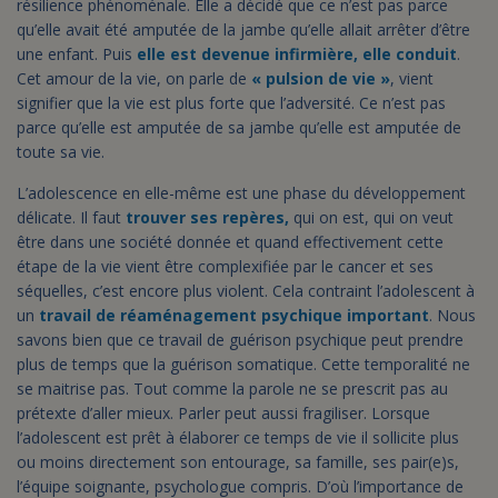
résilience phénoménale. Elle a décidé que ce n’est pas parce
qu’elle avait été amputée de la jambe qu’elle allait arrêter d’être
une enfant. Puis
elle est devenue infirmière, elle conduit
.
Cet amour de la vie, on parle de
« pulsion de vie »
, vient
signifier que la vie est plus forte que l’adversité. Ce n’est pas
parce qu’elle est amputée de sa jambe qu’elle est amputée de
toute sa vie.
L’adolescence en elle-même est une phase du développement
délicate. Il faut
trouver ses repères,
qui on est, qui on veut
être dans une société donnée et quand effectivement cette
étape de la vie vient être complexifiée par le cancer et ses
séquelles, c’est encore plus violent. Cela contraint l’adolescent à
un
travail de réaménagement psychique important
. Nous
savons bien que ce travail de guérison psychique peut prendre
plus de temps que la guérison somatique. Cette temporalité ne
se maitrise pas. Tout comme la parole ne se prescrit pas au
prétexte d’aller mieux. Parler peut aussi fragiliser. Lorsque
l’adolescent est prêt à élaborer ce temps de vie il sollicite plus
ou moins directement son entourage, sa famille, ses pair(e)s,
l’équipe soignante, psychologue compris. D’où l’importance de