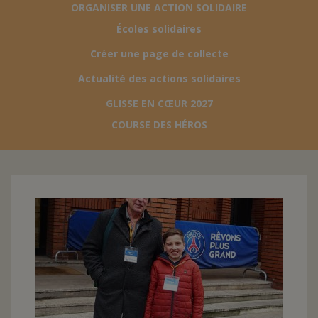
ORGANISER UNE ACTION SOLIDAIRE
Écoles solidaires
FAIRE UN DON
Créer une page de collecte
ASSURANCE VIE/LEGS
Actualité des actions solidaires
GLISSE EN CŒUR 2027
ESPACE PRESSE
COURSE DES HÉROS
JE DEVIENS
DEVENIR
BÉNÉVOLE
UN PETIT PRINCE