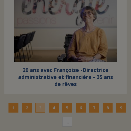
20 ans avec Françoise -Directrice
administrative et financière - 35 ans
de rêves
1
2
3
4
5
6
7
8
9
…