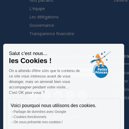
Nos parrains
Devenir 
L'équipe
Les délégations
Gouvernance
Transparence financière
Salut c'est nous...
INSCRIVEZ VOUS À LA NEWSLETTER
PARTEN
les Cookies !
On a attendu d'être sûrs que le contenu de
Je m'inscris à la newsletter
Partena
ce site vous intéresse avant de vous
Devenir 
déranger, mais on aimerait bien vous
Suivez nous sur :
accompagner pendant votre visite...
Les tém
C'est OK pour vous ?
Actualit
Voici pourquoi nous utilisons des cookies.
Mentions légales
Partage de données avec Google
Politique de confidentialité
Cookies fonctionnels
On vous présente nos cookies !