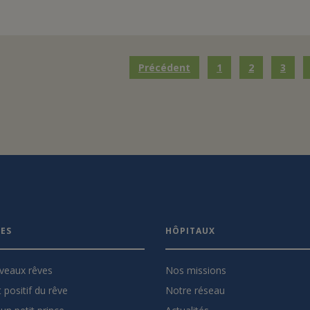
Précédent
1
2
3
VES
HÔPITAUX
veaux rêves
Nos missions
 positif du rêve
Notre réseau