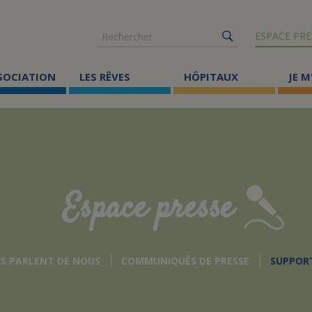
Rechercher
ESPACE PRE
SSOCIATION
LES RÊVES
HÔPITAUX
JE M
Co
ma
Où
Le
Espace presse
Éc
Cr
AS PARLENT DE NOUS
COMMUNIQUÉS DE PRESSE
SUPPOR
Ac