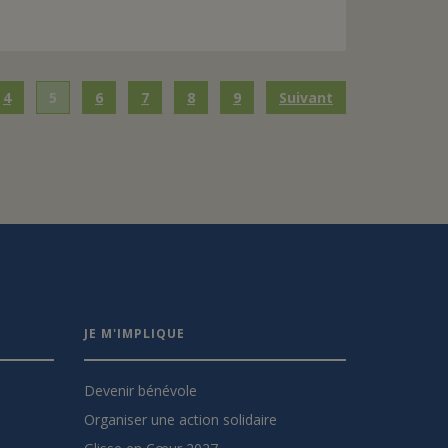
4
5
6
7
8
9
Suivant
JE M'IMPLIQUE
Devenir bénévole
Organiser une action solidaire