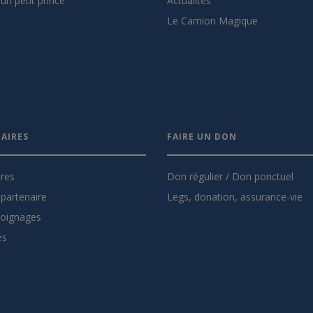
un petit prince
Actualités
Le Camion Magique
AIRES
FAIRE UN DON
ires
Don régulier / Don ponctuel
partenaire
Legs, donation, assurance-vie
oignages
és