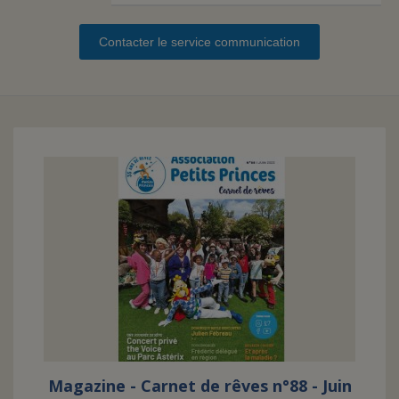
Contacter le service communication
FAIRE UN DON
ASSURANCE VIE/LEGS
ESPACE PRESSE
JE DEVIENS
DEVENIR
BÉNÉVOLE
UN PETIT PRINCE
Magazine - Carnet de rêves n°88 - Juin