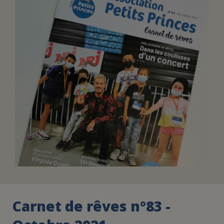
FAIRE UN DON
ASSURANCE VIE/LEGS
ESPACE PRESSE
JE DEVIENS
DEVENIR
BÉNÉVOLE
UN PETIT PRINCE
Carnet de rêves n°83 -