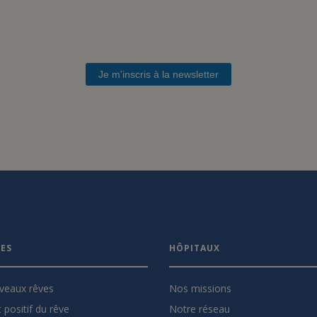
Je m'inscris à la newsletter
VES
HÔPITAUX
veaux rêves
Nos missions
 positif du rêve
Notre réseau