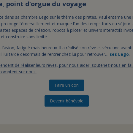
, point d’orgue du voyage
te dans sa chambre Lego sur le thème des pirates, Paul entame une 
e prolonge l’émerveillement et marque l’un des temps forts du séjour
vastes espaces de création, robots à piloter et univers interactifs invit
et construire sans limite.
 l’avion, fatigué mais heureux. Il a réalisé son rêve et vécu une avent
t. Il lui tarde désormais de rentrer chez lui pour retrouver…
ses Lego
.
endent de réaliser leurs rêves, pour nous aider, soutenez-nous en fa
 comptent sur nous.
Faire un don
Devenir bénévole