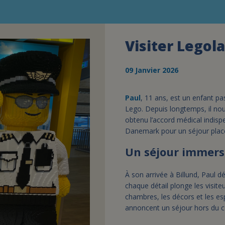
Visiter Legol
09 Janvier 2026
Paul
, 11 ans, est un enfant pa
Lego. Depuis longtemps, il nour
obtenu l’accord médical indispe
Danemark pour un séjour placé
Un séjour immersi
À son arrivée à Billund, Paul 
chaque détail plonge les visite
chambres, les décors et les es
annoncent un séjour hors du