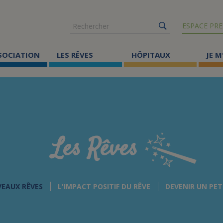
Rechercher
ESPACE PRE
SSOCIATION
LES RÊVES
HÔPITAUX
JE M
Co
ma
Où
Le
Les Rêves
Éc
Cr
VEAUX RÊVES
L'IMPACT POSITIF DU RÊVE
DEVENIR UN PET
Ac