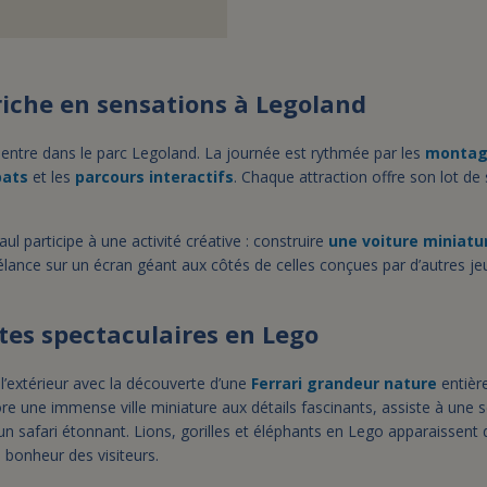
riche en sensations à Legoland
 entre dans le parc Legoland. La journée est rythmée par les
montag
bats
et les
parcours interactifs
. Chaque attraction offre son lot de
l participe à une activité créative : construire
une voiture miniatu
élance sur un écran géant aux côtés de celles conçues par d’autres je
tes spectaculaires en Lego
l’extérieur avec la découverte d’une
Ferrari grandeur nature
entièr
ore une immense ville miniature aux détails fascinants, assiste à une
un safari étonnant. Lions, gorilles et éléphants en Lego apparaissent 
d bonheur des visiteurs.