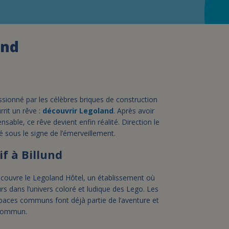
assurance-vie ?
and
ssionné par les célèbres briques de construction
rit un rêve :
découvrir Legoland
. Après avoir
nsable, ce rêve devient enfin réalité. Direction le
 sous le signe de l’émerveillement.
f à Billund
découvre le Legoland Hôtel, un établissement où
urs dans l’univers coloré et ludique des Lego. Les
paces communs font déjà partie de l’aventure et
 commun.