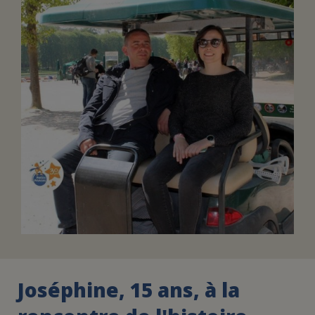
FAIRE UN DON
ASSURANCE VIE/LEGS
ESPACE PRESSE
JE DEVIENS
DEVENIR
BÉNÉVOLE
UN PETIT PRINCE
Joséphine, 15 ans, à la