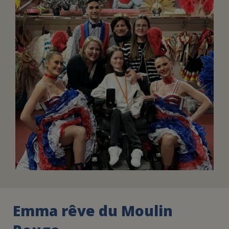
FAIRE UN DON
ASSURANCE VIE/LEGS
ESPACE PRESSE
JE DEVIENS
DEVENIR
BÉNÉVOLE
UN PETIT PRINCE
Emma rêve du Moulin