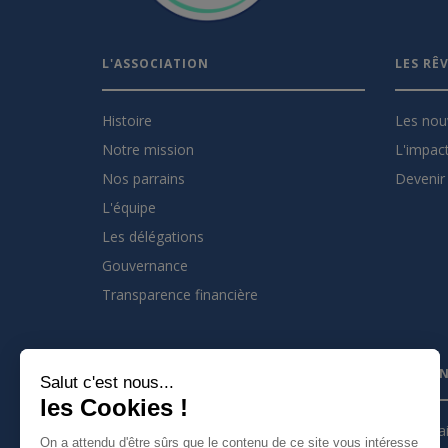
L'ASSOCIATION
LES RÊ
Histoire
Les nou
Notre mission
L'impact
Nos parrains
Devenir 
L'équipe
Les délégations
Gouvernance
Transparence financière
INSCRIVEZ VOUS À LA NEWSLETTER
PARTEN
Salut c'est nous...
les Cookies !
Je m'inscris à la newsletter
Partena
On a attendu d'être sûrs que le contenu de ce site vous intéresse