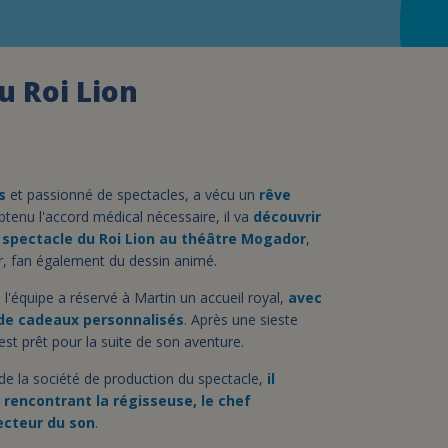
assurance-vie ?
u Roi Lion
s
et passionné de spectacles, a vécu un
rêve
btenu l'accord médical nécessaire, il va
découvrir
u spectacle du Roi Lion au théâtre Mogador
,
, fan également du dessin animé.
e l'équipe a réservé à Martin un accueil royal,
avec
 de cadeaux personnalisés
. Après une sieste
 est prêt pour la suite de son aventure.
 la société de production du spectacle,
il
 rencontrant la régisseuse, le chef
ecteur du son
.