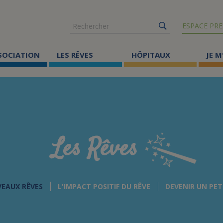
Rechercher
ESPACE PRE
SSOCIATION
LES RÊVES
HÔPITAUX
JE M
Co
ma
Où
Le
Les Rêves
Éc
Cr
VEAUX RÊVES
L'IMPACT POSITIF DU RÊVE
DEVENIR UN PET
Ac