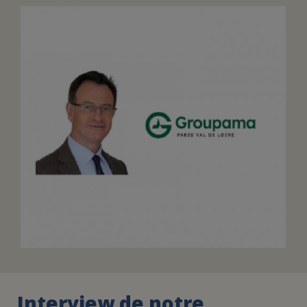
FAIRE UN DON
ASSURANCE VIE/LEGS
ESPACE PRESSE
JE DEVIENS
DEVENIR
BÉNÉVOLE
UN PETIT PRINCE
Interview de notre