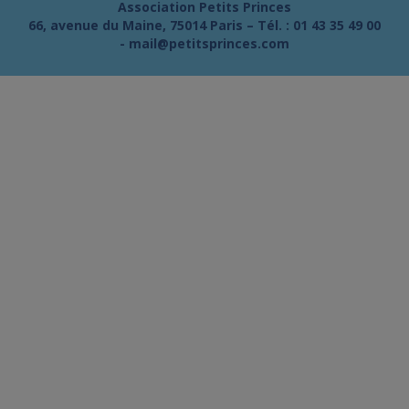
Association Petits Princes
66, avenue du Maine, 75014 Paris – Tél. :
01 43 35 49 00
-
mail@petitsprinces.com