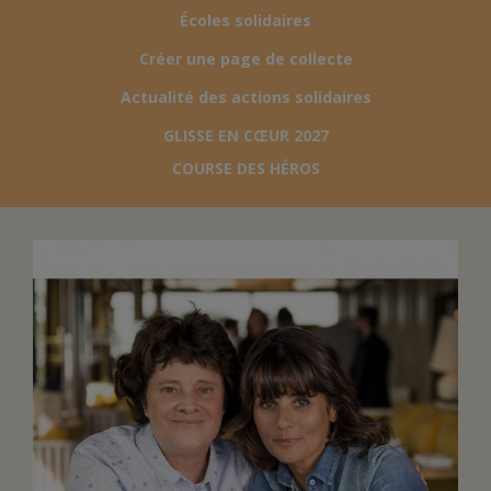
Écoles solidaires
FAIRE UN DON
Créer une page de collecte
Actualité des actions solidaires
ASSURANCE VIE/LEGS
GLISSE EN CŒUR 2027
COURSE DES HÉROS
ESPACE PRESSE
JE DEVIENS
DEVENIR
BÉNÉVOLE
UN PETIT PRINCE