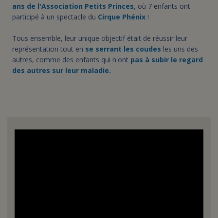
ans de l'Association Petits Princes
, où 7 enfants ont
participé à un spectacle du
Cirque Phénix
!
Tous ensemble, leur unique objectif était de réussir leur
représentation tout en
se serrant les coudes
les uns des
autres, comme des enfants qui n'ont
pas à subir le regard
des autres sur leur maladie.