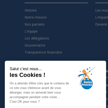
Histoire
Les nou
Notre mission
L'impact
Nos parrains
Devenir 
L'équipe
Les délégations
Gouvernance
Transparence financière
Salut c'est nous...
INSCRIVEZ VOUS À LA NEWSLETTER
PARTEN
les Cookies !
On a attendu d'être sûrs que le contenu de
Je m'inscris à la newsletter
Partena
ce site vous intéresse avant de vous
Devenir 
déranger, mais on aimerait bien vous
Suivez nous sur :
accompagner pendant votre visite...
Les tém
C'est OK pour vous ?
Actualit