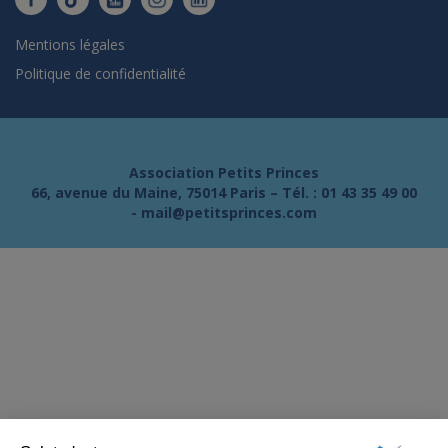
Mentions légales
Politique de confidentialité
Association Petits Princes
66, avenue du Maine, 75014 Paris – Tél. :
01 43 35 49 00
-
mail@petitsprinces.com