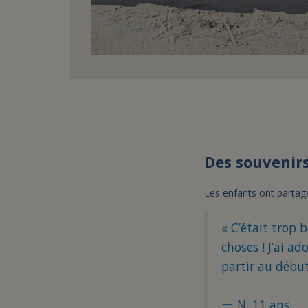
Des souvenirs
Les enfants ont partagé
« C’était trop 
choses ! J’ai a
partir au début,
ー
N. 11 ans