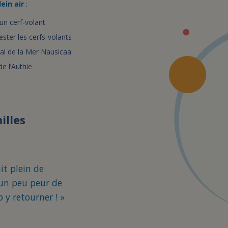
ein air
:
’un cerf-volant
ester les cerfs-volants
nal de la Mer Nausicaa
e l’Authie
illes
it plein de
s un peu peur de
p y retourner ! »