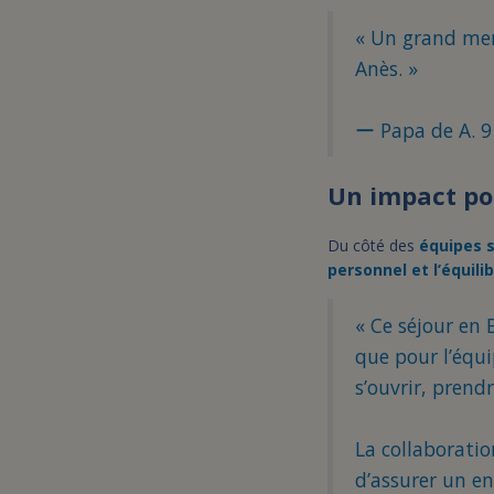
« Un grand mer
Anès. »
ー Papa de A. 9
Un impact pos
Du côté des
équipes 
personnel et l’équil
« Ce séjour en 
que pour l’équ
s’ouvrir, prend
La collaboratio
d’assurer un en