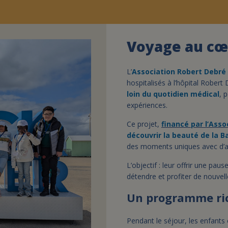
Voyage au cœ
L’
Association Robert Debré
hospitalisés à l’hôpital Robert D
loin du quotidien médical
, 
expériences.
Ce projet,
financé par l’Asso
découvrir la beauté de la B
des moments uniques avec d’aut
L’objectif : leur offrir une pau
détendre et profiter de nouvel
Un programme ric
Pendant le séjour, les enfants