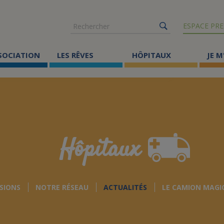
Rechercher
ESPACE PRE
SSOCIATION
LES RÊVES
HÔPITAUX
JE M
Co
ma
Où
Le
Hôpitaux
Éc
Cr
SIONS
NOTRE RÉSEAU
ACTUALITÉS
LE CAMION MAGI
Ac