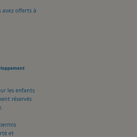
avez offerts à
eloppement
ur les enfants
ment réservés
.
 permis
rté et