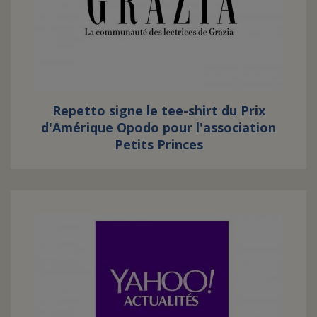
FAIRE UN DON
ASSURANCE VIE/LEGS
Repetto signe le tee-shirt du Prix
ESPACE PRESSE
d'Amérique Opodo pour l'association
Petits Princes
JE DEVIENS
DEVENIR
BÉNÉVOLE
UN PETIT PRINCE