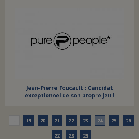
Jean-Pierre Foucault : Candidat
exceptionnel de son propre jeu !
…
19
20
21
22
23
24
25
26
27
28
29