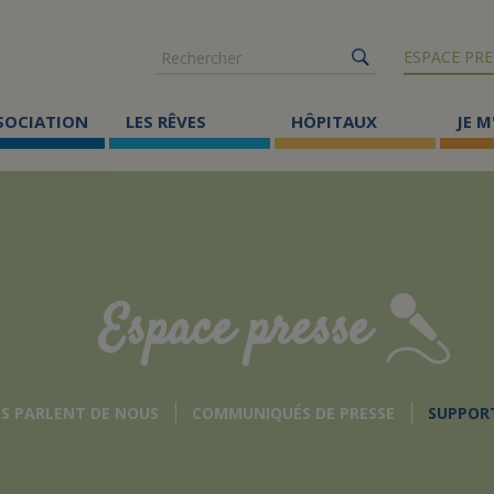
Rechercher
ESPACE PRE
SSOCIATION
LES RÊVES
HÔPITAUX
JE M
Co
ma
Où
Le
Espace presse
Éc
Cr
AS PARLENT DE NOUS
COMMUNIQUÉS DE PRESSE
SUPPOR
Ac