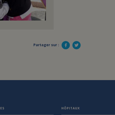
Partager sur :
VES
HÔPITAUX