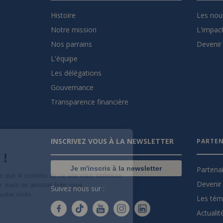
Histoire
Les nou
Notre mission
L'impact
Nos parrains
Devenir 
L'équipe
Les délégations
Gouvernance
Transparence financière
Salut c'est nous...
INSCRIVEZ VOUS À LA NEWSLETTER
PARTEN
les Cookies !
On a attendu d'être sûrs que le contenu de
Je m'inscris à la newsletter
Partena
ce site vous intéresse avant de vous
Devenir 
déranger, mais on aimerait bien vous
Suivez nous sur :
accompagner pendant votre visite...
Les tém
C'est OK pour vous ?
Actualit