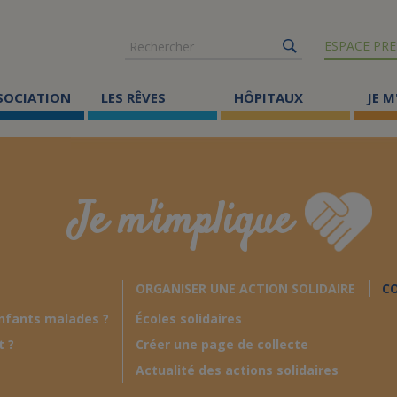
Rechercher
ESPACE PRE
SSOCIATION
LES RÊVES
HÔPITAUX
JE M
Co
ma
Je m'implique
Où
Le
ORGANISER UNE ACTION SOLIDAIRE
CO
Éc
nfants malades ?
Écoles solidaires
Cr
t ?
Créer une page de collecte
Ac
Actualité des actions solidaires