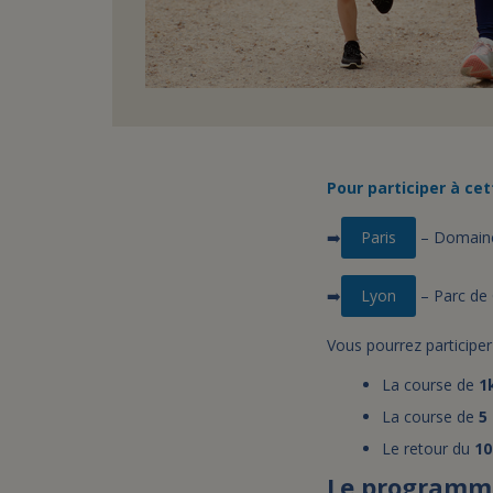
Pour participer à cet
➡️
Paris
– Domaine
➡️
Lyon
– Parc de 
Vous pourrez participer
La course de
1
La course de
5
Le retour du
1
Le programme 