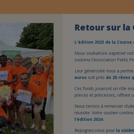
Retour sur la
L'
édition
2023 de la
C
ourse
Nous souhaitons exprimer not
soutenu l'Association Petits Pr
Leur générosité nous a permis
euros
soit près
de 25 rêves
q
Ces fonds joueront un rôle esse
princes et princesses, offrant 
Nous tenons à remercier chale
réussite. Votre soutien contin
l'édition 2024
.
Rejoignez-nous pour
la sixiè