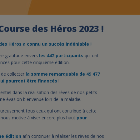
assurance-vie ?
 Course des Héros 2023 !
 des
H
éros a
connu
un succès indéniable
!
re gratitude envers
les 442 participants
qui ont
inces pour cette cinquième édition.
 de collecter
la somme remarquable de 49 477
ui pourront être financés
!
ntiel dans la réalisation des rêves de nos petits
une évasion bienvenue loin de la maladie.
ureusement tous ceux qui ont contribué à cette
u nous motive à viser encore plus haut
pour
me édition
afin continuer à réaliser les rêves de nos