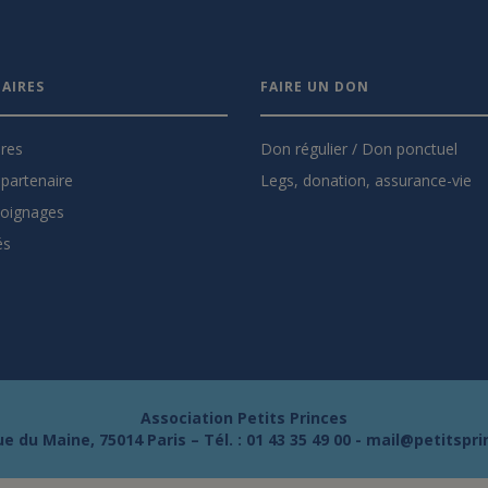
AIRES
FAIRE UN DON
ires
Don régulier / Don ponctuel
partenaire
Legs, donation, assurance-vie
oignages
és
Association Petits Princes
e du Maine, 75014 Paris – Tél. :
01 43 35 49 00
-
mail@petitspri
s Options
ètres de confidentialité, en garantissant la conformité avec le