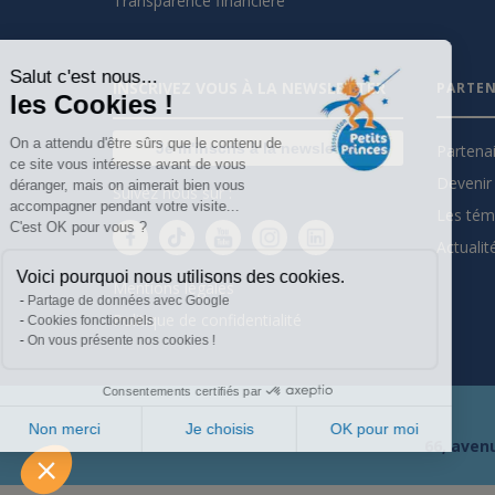
Transparence financière
Salut c'est nous...
INSCRIVEZ VOUS À LA NEWSLETTER
PARTEN
les Cookies !
On a attendu d'être sûrs que le contenu de
Je m'inscris à la newsletter
Partena
ce site vous intéresse avant de vous
Devenir 
déranger, mais on aimerait bien vous
Suivez nous sur :
accompagner pendant votre visite...
Les tém
C'est OK pour vous ?
Actualit
Voici pourquoi nous utilisons des cookies.
Mentions légales
Partage de données avec Google
Politique de confidentialité
Cookies fonctionnels
On vous présente nos cookies !
Consentements certifiés par
Non merci
Je choisis
OK pour moi
66, avenu
Plateforme de Gestion du Consentement : Personnalisez vo
Axeptio consent
Notre plateforme vous permet d'adapter et de gérer vos param