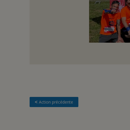
Action précédente
<