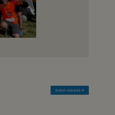
Action suivante
>