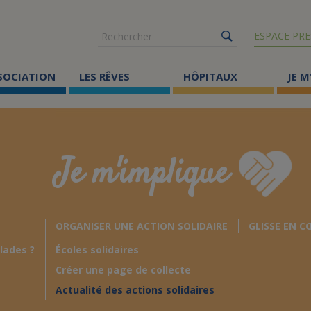
Rechercher
ESPACE PRE
SSOCIATION
LES RÊVES
HÔPITAUX
JE M
Co
ma
Je m'implique
Où
Le
ORGANISER UNE ACTION SOLIDAIRE
GLISSE EN C
Éc
lades ?
Écoles solidaires
Cr
Créer une page de collecte
Ac
Actualité des actions solidaires