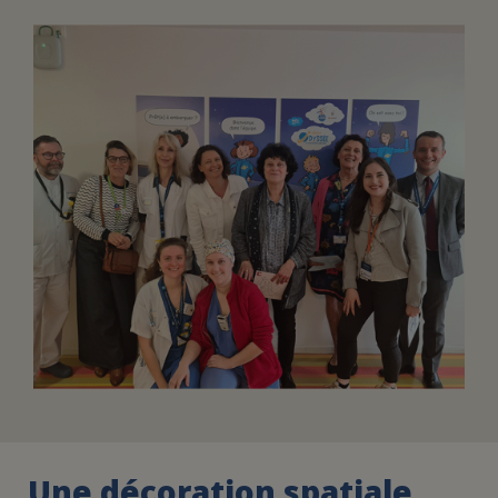
FAIRE UN DON
ASSURANCE VIE/LEGS
ESPACE PRESSE
JE DEVIENS
DEVENIR
BÉNÉVOLE
UN PETIT PRINCE
Une décoration spatiale