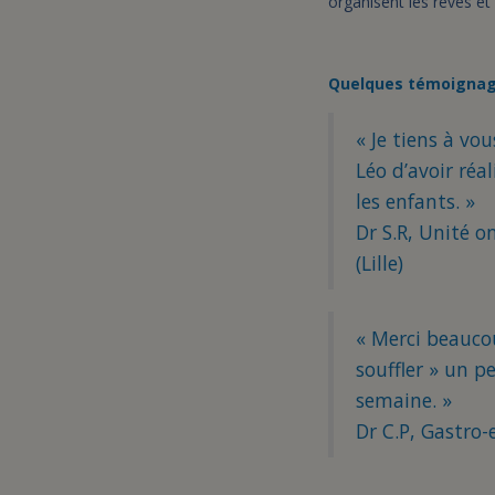
organisent les rêves et 
Quelques témoignag
« Je tiens à vo
Léo d’avoir réa
les enfants. »
Dr S.R, Unité o
(Lille)
« Merci beauco
souffler » un p
semaine. »
Dr C.P, Gastro