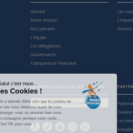
Histoire
Les nou
Notre mission
L'impact
Nos parrains
Devenir 
L'équipe
Les délégations
Gouvernance
Transparence financière
Salut c'est nous...
INSCRIVEZ VOUS À LA NEWSLETTER
PARTEN
les Cookies !
On a attendu d'être sûrs que le contenu de
Je m'inscris à la newsletter
Partena
ce site vous intéresse avant de vous
Devenir 
déranger, mais on aimerait bien vous
Suivez nous sur :
accompagner pendant votre visite...
Les tém
C'est OK pour vous ?
Actualit