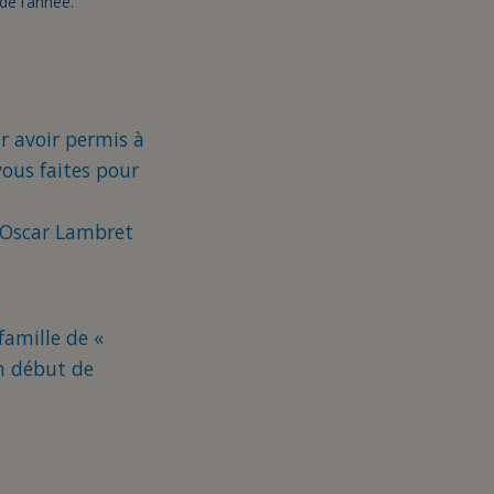
de l’année.
r avoir permis à
vous faites pour
e Oscar Lambret
famille de «
en début de