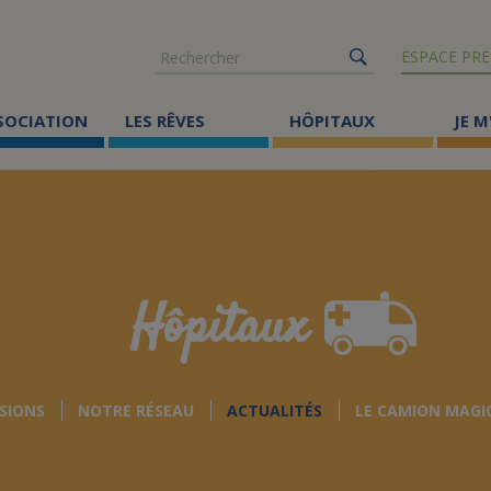
Rechercher
ESPACE PRE
SSOCIATION
LES RÊVES
HÔPITAUX
JE M
Co
ma
Où
Le
Hôpitaux
Éc
Cr
SIONS
NOTRE RÉSEAU
ACTUALITÉS
LE CAMION MAGI
Ac