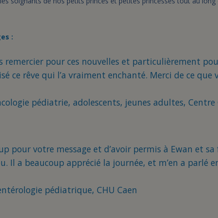
les soignants de nos petits princes et petites princesses tout au long 
es :
us remercier pour ces nouvelles et particulièrement pou
lisé ce rêve qui l’a vraiment enchanté. Merci de ce que 
ncologie pédiatrie, adolescents, jeunes adultes, Centr
up pour votre message et d’avoir permis à Ewan et sa 
eu. Il a beaucoup apprécié la journée, et m’en a parlé 
-entérologie pédiatrique, CHU Caen