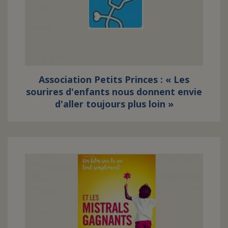
FAIRE UN DON
ASSURANCE VIE/LEGS
Association Petits Princes : « Les
ESPACE PRESSE
sourires d'enfants nous donnent envie
d'aller toujours plus loin »
JE DEVIENS
DEVENIR
BÉNÉVOLE
UN PETIT PRINCE