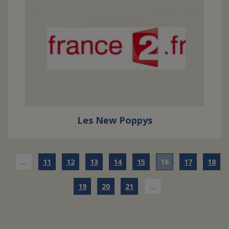
Les New Poppys
…
11
12
13
14
15
16
17
18
19
20
21
…