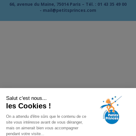
66, avenue du Maine, 75014 Paris – Tél. :
01 43 35 49 00
-
mail@petitsprinces.com
Salut c'est nous...
les Cookies !
On a attendu d'être sûrs que le contenu de ce
site vous intéresse avant de vous déranger,
mais on aimerait bien vous accompagner
pendant votre visite...