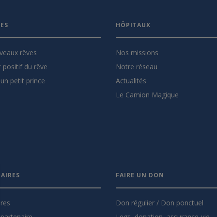
VES
HÔPITAUX
veaux rêves
Nos missions
 positif du rêve
Notre réseau
un petit prince
Actualités
Le Camion Magique
AIRES
FAIRE UN DON
ires
Don régulier / Don ponctuel
partenaire
Legs, donation, assurance-vie