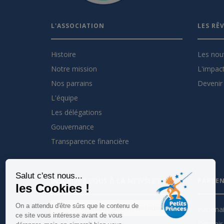
L'ASSOCIATION
LES RÊ
Histoire
Les nou
Notre mission
L'impact
Nos parrains
Devenir 
L'équipe
Les délégations
Gouvernance
Transparence financière
Salut c'est nous...
INSCRIVEZ VOUS À LA NEWSLETTER
PARTEN
les Cookies !
On a attendu d'être sûrs que le contenu de
Je m'inscris à la newsletter
Partena
ce site vous intéresse avant de vous
Devenir 