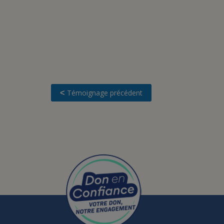
Témoignage précédent
<