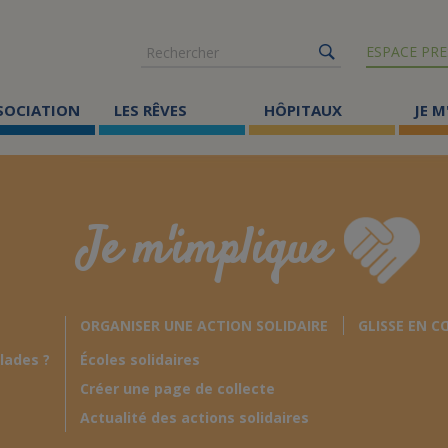
Rechercher
ESPACE PRE
SSOCIATION
LES RÊVES
HÔPITAUX
JE M
Co
ma
Je m'implique
Où
Le
ORGANISER UNE ACTION SOLIDAIRE
GLISSE EN C
Éc
lades ?
Écoles solidaires
Cr
Créer une page de collecte
Ac
Actualité des actions solidaires