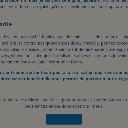
insi depuis 8 mois, je vis tout ce à quoi j’aspirais
: voir briller l
sentir cette force incroyable qu'ils ont développée, qui nous apporte u
adie
die a un jour touché, bouleversant leur vie et celle de leur famille, v
Ils oublient les contraintes quotidiennes de leur maladie, pour se concen
e, d’oublier la maladie. J’aime ce sentiment de faire partie d'une équip
nvergent vers un seul objectif : réaliser les rêves des enfants. Je revi
n sentiment extraordinaire, d'émotions fortes.
s contribuer, un tant soit peu, à la réalisation des rêves qui p
princesses et leur famille nous permet de porter un autre rega
attendent de réaliser leurs rêves, pour nous aider, soutenez-nous en
devenant bénévole. Ils comptent sur nous.
Faire un don