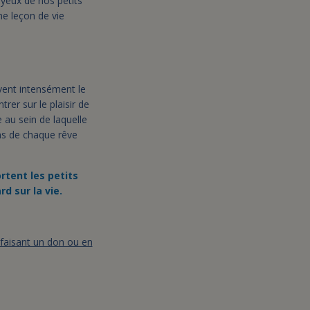
es yeux de nos petits
ne leçon de vie
ivent intensément le
trer sur le plaisir de
e au sein de laquelle
ens de chaque rêve
ortent les petits
rd sur la vie.
 faisant un don ou en