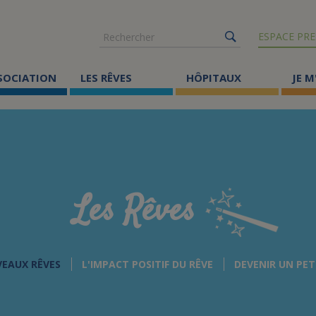
Rechercher
ESPACE PRE
SSOCIATION
LES RÊVES
HÔPITAUX
JE M
Co
ma
Où
Le
Les Rêves
Éc
Cr
VEAUX RÊVES
L'IMPACT POSITIF DU RÊVE
DEVENIR UN PET
Ac