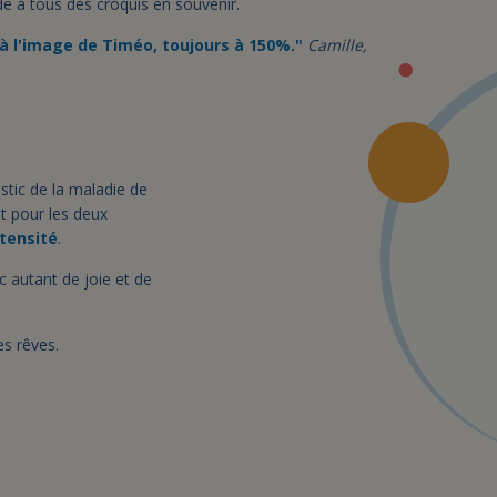
e à tous des croquis en souvenir.
 à l'image de Timéo, toujours à 150%."
Camille,
stic de la maladie de
st pour les deux
ntensité
.
c autant de joie et de
es rêves.